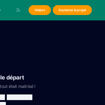
Vidéos
Soutenez le projet
le départ
out était maitrisé !
lio
communication
nes