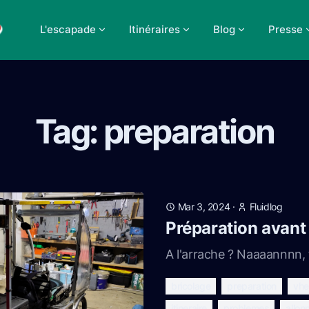
L'escapade
Itinéraires
Blog
Presse
Tag: preparation
Mar 3, 2024
·
Fluidlog
Préparation avant 
A l'arrache ? Naaaannnn, t
bricolage
preparation
vhe
itineraire
problemes
allon